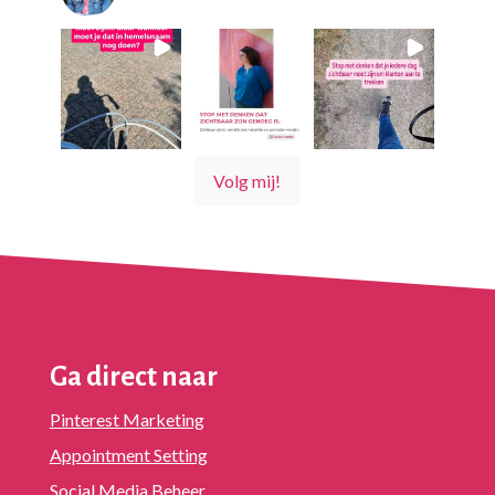
@10voorsupport
Volg mij!
Ga direct naar
Pinterest Marketing
Appointment Setting
Social Media Beheer