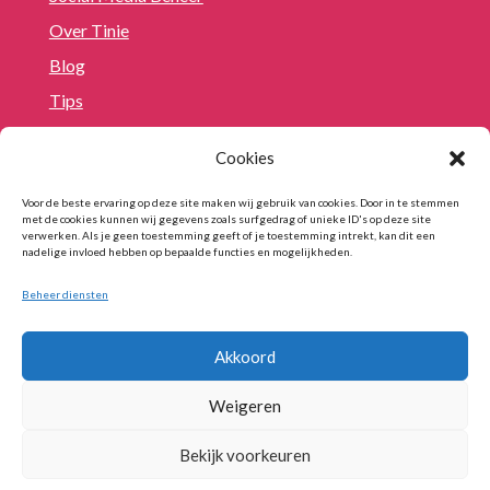
Over Tinie
Blog
Tips
Cookies
Contact
Voor de beste ervaring op deze site maken wij gebruik van cookies. Door in te stemmen

tinie@10voorsupport.nl
met de cookies kunnen wij gegevens zoals surfgedrag of unieke ID's op deze site

verwerken. Als je geen toestemming geeft of je toestemming intrekt, kan dit een
+31 (0)6 27390566
nadelige invloed hebben op bepaalde functies en mogelijkheden.

Plan direct een afspraak in
Beheer diensten
Akkoord
Weigeren
Bekijk voorkeuren