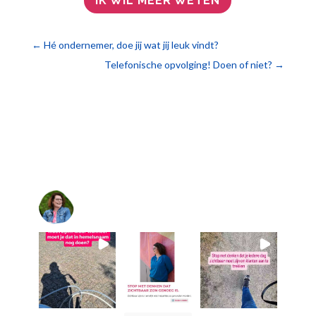
IK WIL MEER WETEN
←
Hé ondernemer, doe jij wat jij leuk vindt?
Telefonische opvolging! Doen of niet?
→
@
10voorsupport
@10voorsupport