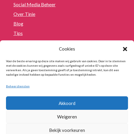
Social Media Beheer
Over Tinie
Blog
Tips
Cookies
Contact
Voor de beste ervaring op deze site maken wij gebruik van cookies. Door in te stemmen

tinie@10voorsupport.nl
met de cookies kunnen wij gegevens zoals surfgedrag of unieke ID's op deze site
verwerken. Als je geen toestemming geeft of je toestemming intrekt, kan dit een

+31 (0)6 27390566
nadelige invloed hebben op bepaalde functies en mogelijkheden.

Plan direct een afspraak in
Beheer diensten
Akkoord
Weigeren
Bekijk voorkeuren