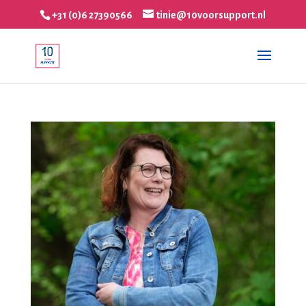
+31 (0)6 27390566
tinie@10voorsupport.nl