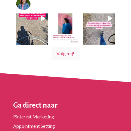
@
10voorsupport
@10voorsupport
Volg mij!
Ga direct naar
Pinterest Marketing
Appointment Setting